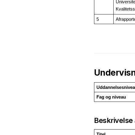
Universite
Kvalitetss
5
Afrapporte
Undervisn
Uddannelsesnive
Fag og niveau
Beskrivelse 
Titel