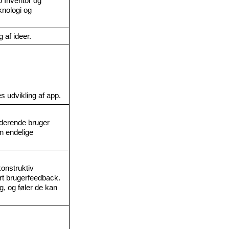
Inventor og 
nologi og 
 af ideer. 
s udvikling af app. 
uderende bruger 
n endelige 
onstruktiv 
 brugerfeedback. 
 og føler de kan 