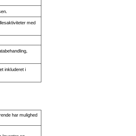
sen.
esaktiviteter med 
tabehandling, 
 inkluderet i 
rende har mulighed 