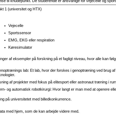
lse til knudepunkt. De studerende er ansvarlige for vejecelle og spor
t 1 (universitet og HTX)
 
Vejecelle 
Sportssensor
EMG, EKG eller respiration
Køresimulator
nger af eksempler på forskning på et fagligt niveau, hvor alle kan føl
noptrænings lab: Et lab, hvor der forskes i genoptræning ved brug af 
knologier.
sning af projekter med fokus på elitesport eller astronaut træning i ru
ern- og automatisk robotkirurgi: Hvor langt er man med at operere ell
ng på universitetet med billedkonkurrence. 
ata med hjem, som de kan arbejde videre med.