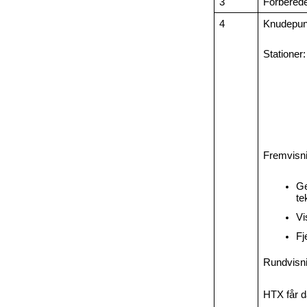
3
Forberede
4
Knudepunk
Stationer:
Fremvisni
Ge
te
Vi
Fj
Rundvisni
HTX får d