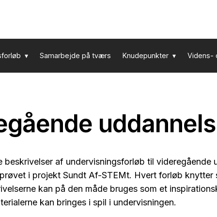
sforløb
Samarbejde på tværs
Knudepunkter
Videns- 
egående uddannel
re beskrivelser af undervisningsforløb til videregåend
fprøvet i projekt Sundt Af-STEMt. Hvert forløb knytter s
rivelserne kan på den måde bruges som et inspirationsk
rialerne kan bringes i spil i undervisningen.