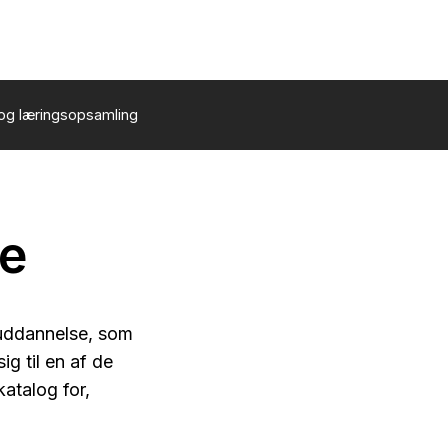
og læringsopsamling
se
e uddannelse, som
ig til en af de
atalog for,