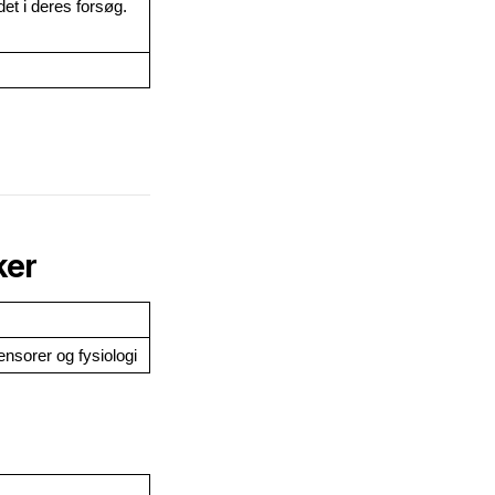
et i deres forsøg. 
ker
nsorer og fysiologi 