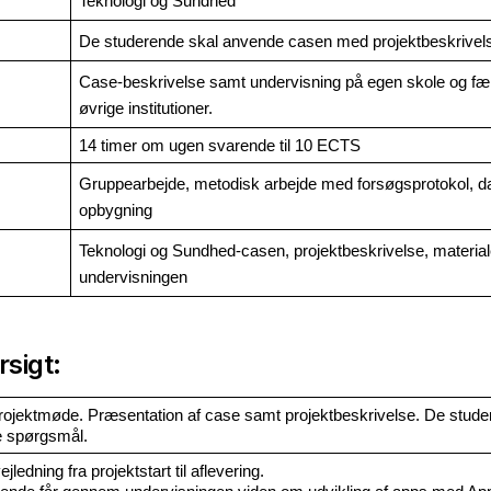
Teknologi og Sundhed
De studerende skal anvende casen med projektbeskrivel
Case-beskrivelse samt undervisning på egen skole og fæll
øvrige institutioner. 
14 timer om ugen svarende til 10 ECTS
Gruppearbejde, metodisk arbejde med forsøgsprotokol, da
opbygning 
Teknologi og Sundhed-casen, projektbeskrivelse, materialet
undervisningen
sigt:
projektmøde. Præsentation af case samt projektbeskrivelse. De stude
lle spørgsmål.
jledning fra projektstart til aflevering. 