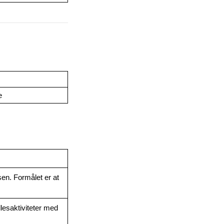
e
n. Formålet er at 
esaktiviteter med 