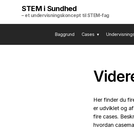
STEM i Sundhed
– et undervisningskoncept til STEM-fag
Baggrund
Cases
Undervisning
Vider
Her finder du fi
er udviklet og a
fire cases. Besk
hvordan casemate