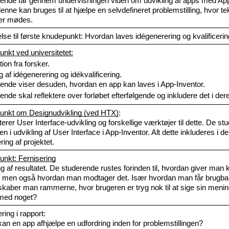
ende får gennem undervisningen viden om udvikling af apps med App 
nne kan bruges til at hjælpe en selvdefineret problemstilling, hvor tek
r mødes.  
se til første knudepunkt: Hvordan laves idégenerering og kvalificering
unkt ved universitetet:
ion fra forsker.
ng af idégenerering og idékvalificering.  
ende viser desuden, hvordan en app kan laves i App-Inventor.
nde skal reflektere over forløbet efterfølgende og inkludere det i dere
unkt om Designudvikling (ved HTX)
: 
terer User Interface-udvikling og forskellige værktøjer til dette. De st
n i udvikling af User Interface i App-Inventor. Alt dette inkluderes i de
ring af projektet.  
unkt: Fernisering
g af resultatet. De studerende rustes forinden til, hvordan giver man k
 men også hvordan man modtager det. Især hvordan man får brugbart
kaber man rammerne, hvor brugeren er tryg nok til at sige sin mening,
 med noget?
ring i rapport: 
an en app afhjælpe en udfordring inden for problemstillingen?