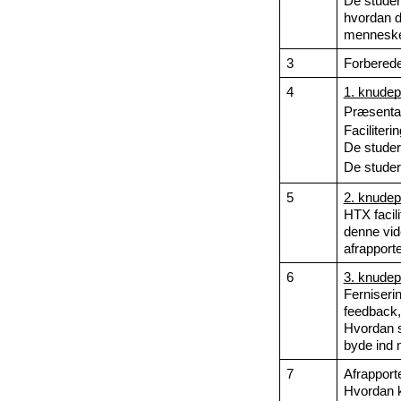
De studer
hvordan de
menneske
3
Forberedel
4
1. knudep
Præsentat
Faciliteri
De studer
De studere
5
2. knudep
HTX facili
denne vide
afrapporte
6
3. knudep
Ferniserin
feedback,
Hvordan s
byde ind
7
Afrapporte
Hvordan k