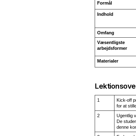
Formål
Indhold
Omfang
Væsentligste 
arbejdsformer
Materialer
Lektionsover
1
Kick-off 
for at sti
2
Ugentlig v
De studere
denne kont