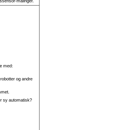
tssensor-målinger.
ge med: 
robotter og andre 
mmet. 
er sy automatisk?