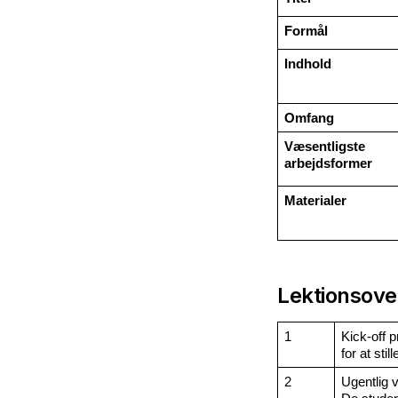
Formål
Indhold
Omfang
Væsentligste 
arbejdsformer
Materialer
Lektionsover
1
Kick-off 
for at sti
2
Ugentlig ve