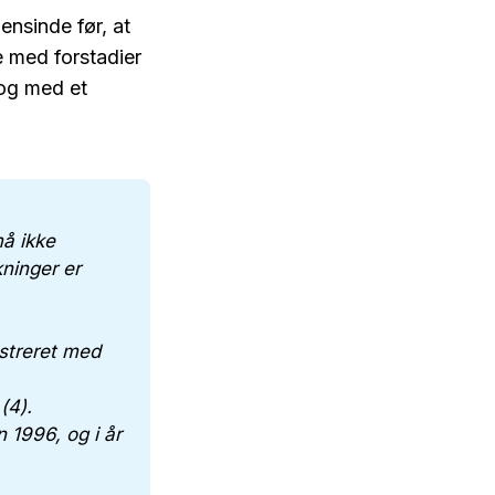
ensinde før, at
e med forstadier
 og med et
må ikke
ninger er
streret med
(4).
 1996, og i år