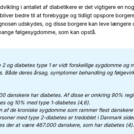
vikling i antallet af diabetikere er det vigtigere en nog
liver bedre til at forebygge og tidligt opspore borger
iagnosen udskydes, og disse borgere kan leve længere
mange følgesygdomme, som kan opstå.
 2 og diabetes type 1 er vidt forskellige sygdomme og 
. Både deres årsag, symptomer behandling og følgevirk
0 danskere har diabetes. Af disse er omkring 90% regi
es og 10% med type 1-diabetes (4,6).
en af de kroniske sygdomme som rammer flest danskere 
ersoner med type 2-diabetes er tredoblet i Danmark siden
s der at være 467.000 danskere, som har diabetes (4).