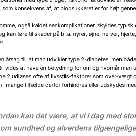
som konsekvens af, at blodsukkeret er for højt genne
omme, også kaldet senkomplikationer, skyldes typisk 
g kan føre til skader på bl.a. nyrer, øjne, nerver, hjerte
r.
én årsag til, at man udvikler type 2-diabetes, men både
stil vides at have en betydning for om og hvornår man u
 2 udløses ofte af livsstils-faktorer som over-vægt o
an i mange tilfælde derfor forhindres eller udskydes m
rdan kan det være, at vi i dag med sto
om sundhed og alverdens tilgængelig