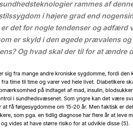
sundhedsteknologier rammes af denn
sstilssygdom i højere grad end nogensi
er det for nogle tendenser og adfærd vi
som er skyld i den øgede prævalens og t
ens? Og hvad skal der til for at ændre 
ler sig fra mange andre kroniske sygdomme, fordi den
 time til time og varer ved hele livet. Diabetikere ska
pmærksomhed på indtaget af mad, insulin, blodsukke
kontrol i sundhedsvæsenet. Som yngre kan det være svæ
 for at få følgesygdomme om 15-20 år. Men faktisk er det
ikere, som pga. en tidlig diagnose har flere år at leve 
 vides at have større risiko for at udvikle disse (5).