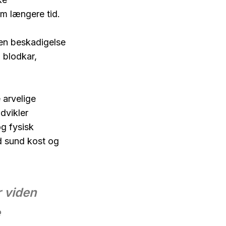
m længere tid.
en beskadigelse
, blodkar,
 arvelige
dvikler
g fysisk
ed sund kost og
r viden
e