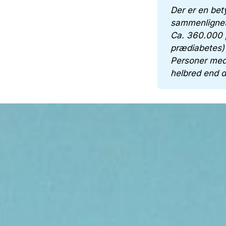
Der er en bet
sammenlignet
Ca. 360.000 p
prædiabetes) 
Personer med 
helbred end d