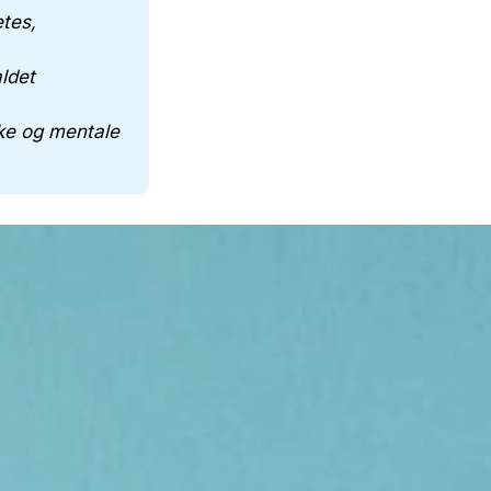
tes,
ldet
ske og mentale