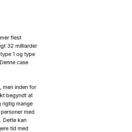
mer flest
t 32 milliarder
, type 1 og type
. Denne case
, men inden for
kt begyndt at
g rigtig mange
af personer med
. Dette kan
gere tid med