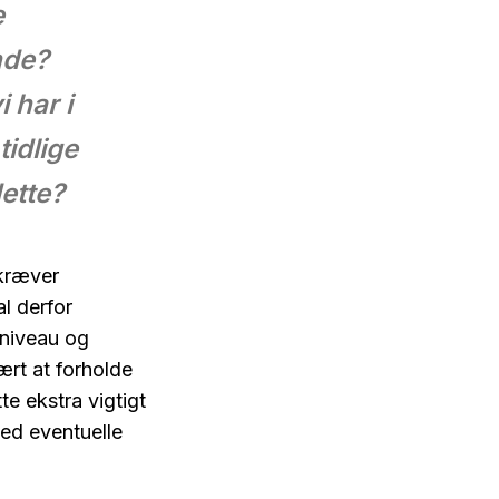
e
nde?
 har i
idlige
dette?
 kræver
l derfor
rniveau og
rt at forholde
te ekstra vigtigt
med eventuelle