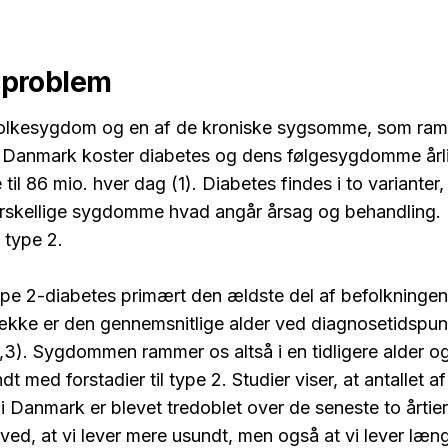
problem
folkesygdom og en af de kroniske sygsomme, som ram
i Danmark koster diabetes og dens følgesygdomme årlig
til 86 mio. hver dag (1). Diabetes findes i to varianter
forskellige sygdomme hvad angår årsag og behandling
 type 2.
pe 2-diabetes primært den ældste del af befolkningen
ække er den gennemsnitlige alder ved diagnosetidspun
2,3). Sygdommen rammer os altså i en tidligere alder o
t med forstadier til type 2. Studier viser, at antallet 
i Danmark er blevet tredoblet over de seneste to årtier
s ved, at vi lever mere usundt, men også at vi lever læn