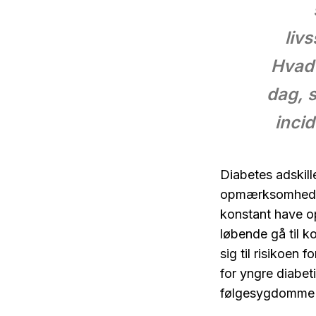
liv
Hvad 
dag, 
incid
Diabetes adskil
opmærksomhed fra
konstant have o
løbende gå til 
sig til risikoen
for yngre diabet
følgesygdomme og