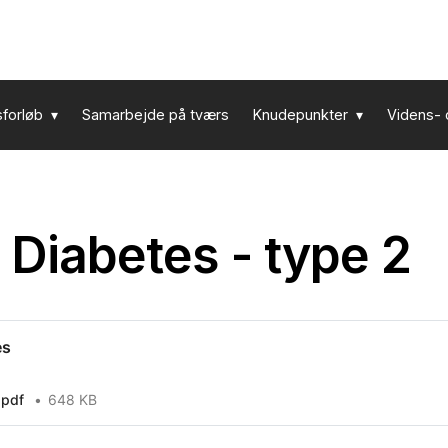
sforløb
Samarbejde på tværs
Knudepunkter
Videns- 
 Diabetes - type 2
es
.pdf
648 KB