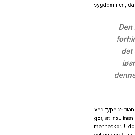
sygdommen, da be
Den 
forhi
det 
løs
denne 
Ved type 2-diabe
gør, at insulinen
mennesker. Udov
velreguleret, ha