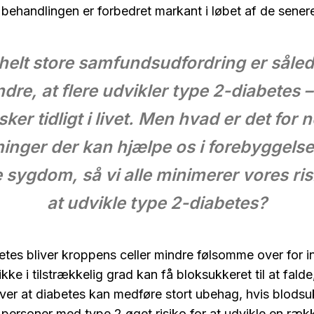
handlingen er forbedret markant i løbet af de senere
helt store samfundsudfordring er såled
ndre, at flere udvikler type 2-diabetes –
sker tidligt i livet. Men hvad er det for 
ninger der kan hjælpe os i forebyggelse
sygdom, så vi alle minimerer vores ris
at udvikle type 2-diabetes?
tes bliver kroppens celler mindre følsomme over for ins
 ikke i tilstrækkelig grad kan få bloksukkeret til at fal
er at diabetes kan medføre stort ubehag, hvis blodsuk
r personer med type 2 øget risiko for at udvikle en ræk