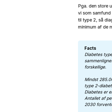
Pga. den store ud
vi som samfund b
til type 2, så d
minimum af de 
Facts
Diabetes type
sammenlignes
forskellige.
Mindst 285.00
type 2-diabet
Diabetes er 
Antallet af p
2030 forvente