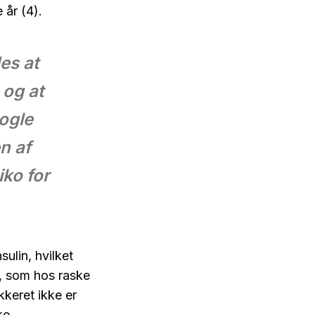
 år (4).
es at
 og at
nogle
n af
iko for
ulin, hvilket
de, som hos raske
keret ikke er
ke